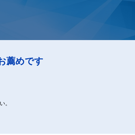
お薦めです
い。