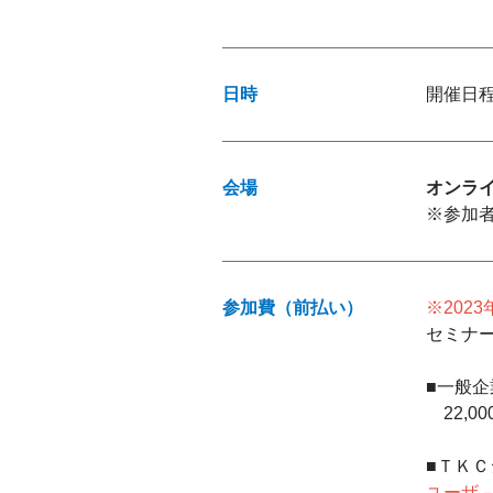
日時
開催日
会場
オンラ
※参加
参加費（前払い）
※202
セミナ
■一般企
22,0
■ＴＫ
ユーザ